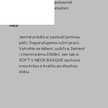
78 % certifikovaný polyamid
22 % certifikovaný elastan
Saténová ramínka
Péče
Jemné prádlo si zaslouží jemnou
péči. Doporučujeme ruční praní.
Vyhněte se bělení, sušičce, žehlení
i chemickému čištění. Jen tak si
SOFT V NECK BASQUE zachová
svou krásu a kvalitu po dlouhou
dobu.