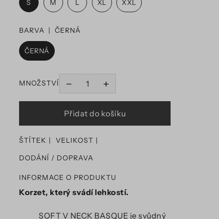
S
M
L
XL
XXL
BARVA |
ČERNÁ
ČERNÁ
MNOŽSTVÍ
ŠTÍTEK
VELIKOST
DODÁNÍ / DOPRAVA
INFORMACE O PRODUKTU
Korzet, který svádí lehkostí.
SOFT V NECK BASQUE je svůdný