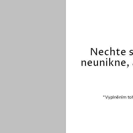
Nechte s
neunikne, 
*Vyplněním toh