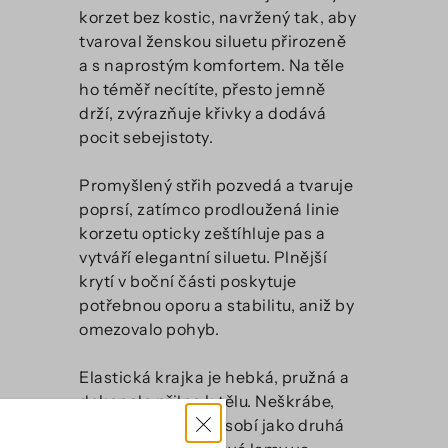
korzet bez kostic, navržený tak, aby
tvaroval ženskou siluetu přirozeně
a s naprostým komfortem. Na těle
ho téměř necítíte, přesto jemně
drží, zvýrazňuje křivky a dodává
pocit sebejistoty.
Promyšlený střih pozvedá a tvaruje
poprsí, zatímco prodloužená linie
korzetu opticky zeštíhluje pas a
vytváří elegantní siluetu. Plnější
krytí v boční části poskytuje
potřebnou oporu a stabilitu, aniž by
omezovalo pohyb.
Elastická krajka je hebká, pružná a
dokonale přilne k tělu. Neškrábe,
nezařezává se a působí jako druhá