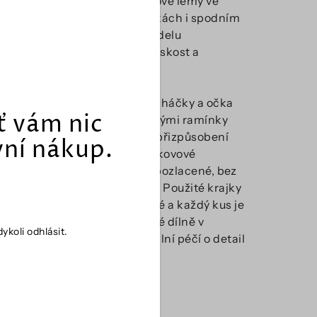
kůže. Jemné krajkové lemy ve
výstřihu, na ramínkách i spodním
okraji dodávají modelu
sofistikovanou ženskost a
nadčasový šarm.
Široké zapínání na háčky a očka
ť vám nic
spolu s nastavitelnými ramínky
zajišťují perfektní přizpůsobení
rvní nákup.
postavě. Všechny kovové
komponenty jsou pozlacené, bez
plastových detailů. Použité krajky
jsou šetrně barvené a každý kus je
ručně šitý v rodinné dílně v
ykoli odhlásit.
Lotyšsku s maximální péčí o detail
a kvalitu.
Složení